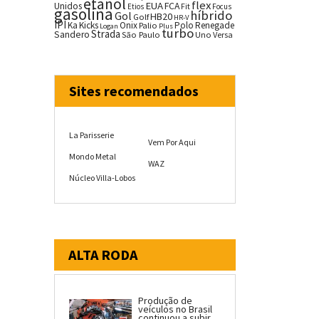
etanol
flex
EUA
Unidos
FCA
Fit
Etios
Focus
gasolina
híbrido
Gol
HB20
Golf
HR-V
IPI
Ka
Kicks
Onix
Palio
Polo
Renegade
Logan
Plus
turbo
Strada
Sandero
São Paulo
Uno
Versa
Sites recomendados
La Parisserie
Vem Por Aqui
Mondo Metal
WAZ
Núcleo Villa-Lobos
ALTA RODA
Produção de
veículos no Brasil
continuou a subir