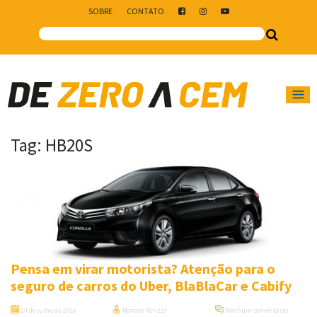
SOBRE
CONTATO
Main Navigation
Tag:
HB20S
Pensa em virar motorista? Atenção para o
seguro de carros do Uber, BlaBlaCar e Cabify
24 de julho de 2016
Renato Parizzi
Nenhum comentário