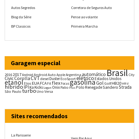
Autos Segredos
Corretora de Seguros Auto
Blog da Série
Pense ao volante
BP Classicos
Primeira Marcha
Garagem especial
Brasil
automático
2017
2016
Android Auto
Argentina
City
Android
Apple
CVT
elétrico
Corolla
Civic
Duster
Estados Unidos
EcoSport
diesel
gasolina
etanol
flex
Gol
EUA
HB20
FCA
Fit
Golf
Etios
Focus
HR-V
híbrido
IPI
Strada
Ka
Kicks
Onix
Palio
Polo
Renegade
Sandero
Logan
Plus
turbo
São Paulo
Uno
Versa
Sites recomendados
La Parisserie
Vem Por Aqui