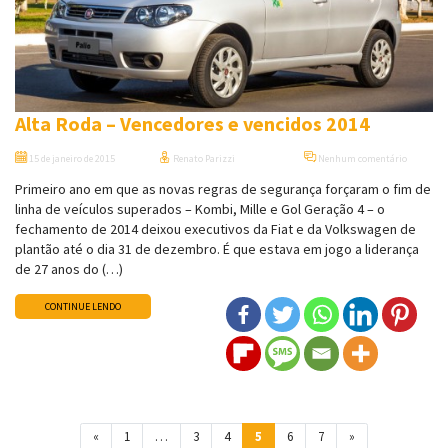
Alta Roda – Vencedores e vencidos 2014
15 de janeiro de 2015
Renato Parizzi
Nenhum comentário
Primeiro ano em que as novas regras de segurança forçaram o fim de
linha de veículos superados – Kombi, Mille e Gol Geração 4 – o
fechamento de 2014 deixou executivos da Fiat e da Volkswagen de
plantão até o dia 31 de dezembro. É que estava em jogo a liderança
de 27 anos do (…)
CONTINUE LENDO
Navegação entre posts
«
1
…
3
4
5
6
7
»