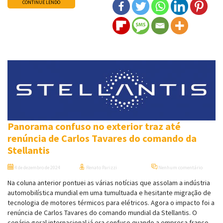
CONTINUE LENDO
Panorama confuso no exterior traz até
renúncia de Carlos Tavares do comando da
Stellantis
4 de dezembro de 2024
Renato Parizzi
Nenhum comentário
Na coluna anterior pontuei as várias notícias que assolam a indústria
automobilística mundial em uma tumultuada e hesitante migração de
tecnologia de motores térmicos para elétricos. Agora o impacto foi a
renúncia de Carlos Tavares do comando mundial da Stellantis. O
cenário geral internacional já era confuso quando a empresa franco-