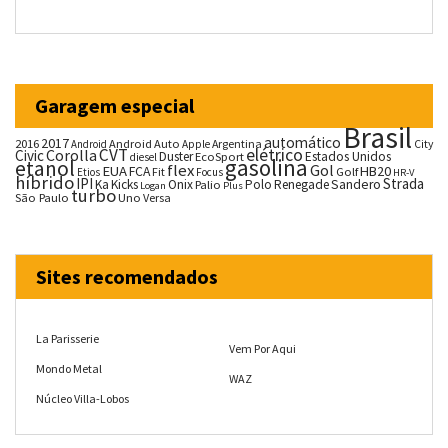
Garagem especial
Brasil
automático
2017
2016
Android Auto
Argentina
City
Android
Apple
CVT
elétrico
Corolla
Civic
Duster
Estados Unidos
EcoSport
diesel
gasolina
etanol
flex
Gol
EUA
HB20
FCA
Fit
Golf
Etios
Focus
HR-V
híbrido
IPI
Strada
Ka
Kicks
Onix
Palio
Polo
Renegade
Sandero
Logan
Plus
turbo
São Paulo
Uno
Versa
Sites recomendados
La Parisserie
Vem Por Aqui
Mondo Metal
WAZ
Núcleo Villa-Lobos