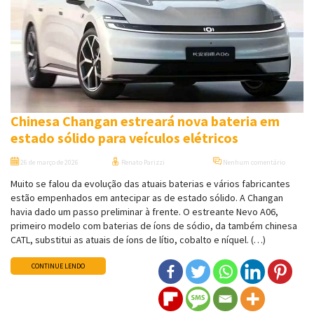
Chinesa Changan estreará nova bateria em
estado sólido para veículos elétricos
26 de março de 2026
Renato Parizzi
Nenhum comentário
Muito se falou da evolução das atuais baterias e vários fabricantes
estão empenhados em antecipar as de estado sólido. A Changan
havia dado um passo preliminar à frente. O estreante Nevo A06,
primeiro modelo com baterias de íons de sódio, da também chinesa
CATL, substitui as atuais de íons de lítio, cobalto e níquel. (…)
CONTINUE LENDO