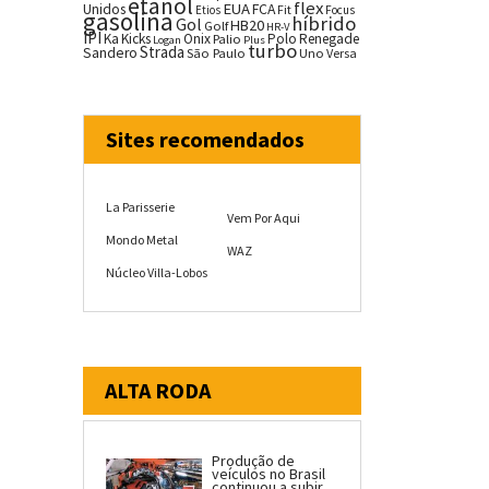
etanol
flex
EUA
Unidos
FCA
Fit
Etios
Focus
gasolina
híbrido
Gol
HB20
Golf
HR-V
IPI
Ka
Kicks
Onix
Palio
Polo
Renegade
Logan
Plus
turbo
Strada
Sandero
São Paulo
Uno
Versa
Sites recomendados
La Parisserie
Vem Por Aqui
Mondo Metal
WAZ
Núcleo Villa-Lobos
ALTA RODA
Produção de
veículos no Brasil
continuou a subir