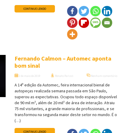
CONTINUE LENDO
Fernando Calmon – Automec aponta
bom sinal
2 de maio de 2019
Renato Parizzi
Nenhum comentário
A 14ª edição da Automec, feira internacional bienal de
autopeças realizada semana passada em São Paulo,
superou as expectativas. Ocupou todo espaço disponível
de 90 mil m², além de 20 mil² de área de interação. Atraiu
75 mil visitantes, a grande maioria de profissionais, e se
transformou na segunda maior deste setor no mundo. É o
(…)
CONTINUE LENDO