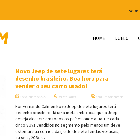
SOBRE
HOME
DUELO
Novo Jeep de sete lugares terá
desenho brasileiro. Boa hora para
vender o seu carro usado!
8 de outubro de 2020
Renato Parizzi
Nenhum comentário
Por Fernando Calmon Novo Jeep de sete lugares terá
desenho brasileiro Há uma meta ambiciosa que a Jeep
deseja alcançar em todos os países onde atua. De cada
cinco SUVs vendidos no segmento pelo menos um deve
ostentar sua conhecida grade de sete fendas verticais,
ou seja, 20%. (…)