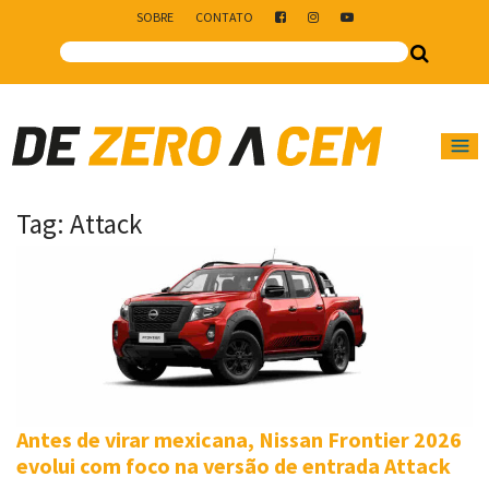
SOBRE
CONTATO
Main Navigation
Tag:
Attack
Antes de virar mexicana, Nissan Frontier 2026
evolui com foco na versão de entrada Attack