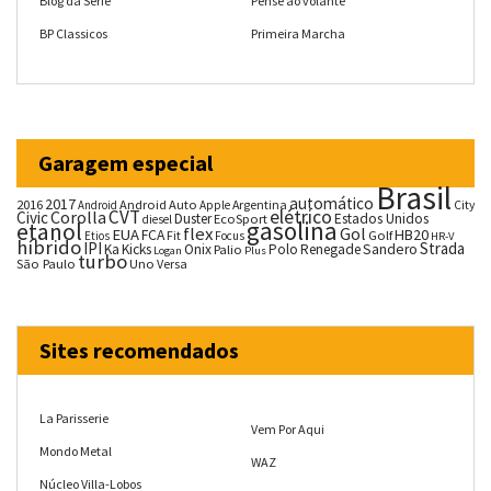
Blog da Série
Pense ao volante
BP Classicos
Primeira Marcha
Garagem especial
Brasil
automático
2017
2016
Android Auto
Argentina
City
Android
Apple
CVT
elétrico
Corolla
Civic
Duster
Estados Unidos
EcoSport
diesel
gasolina
etanol
flex
Gol
EUA
HB20
FCA
Fit
Golf
Etios
Focus
HR-V
híbrido
IPI
Strada
Ka
Kicks
Onix
Palio
Polo
Renegade
Sandero
Logan
Plus
turbo
São Paulo
Uno
Versa
Sites recomendados
La Parisserie
Vem Por Aqui
Mondo Metal
WAZ
Núcleo Villa-Lobos