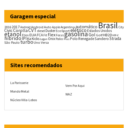
Garagem especial
Brasil
automático
2017
2016
Android Auto
Argentina
City
Android
Apple
CVT
elétrico
Corolla
Civic
Duster
Estados Unidos
EcoSport
diesel
gasolina
etanol
flex
Gol
EUA
HB20
FCA
Fit
Golf
Etios
Focus
HR-V
híbrido
IPI
Strada
Ka
Kicks
Onix
Palio
Polo
Renegade
Sandero
Logan
Plus
turbo
São Paulo
Uno
Versa
Sites recomendados
La Parisserie
Vem Por Aqui
Mondo Metal
WAZ
Núcleo Villa-Lobos