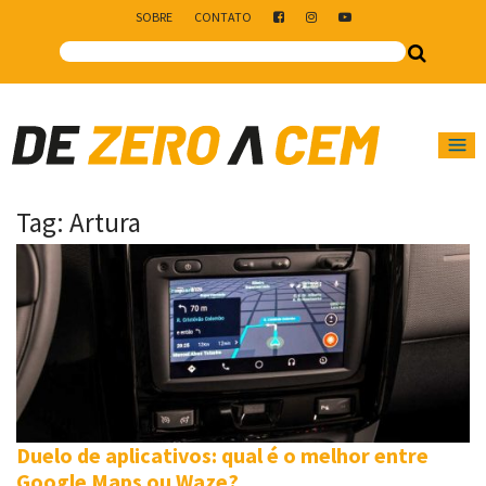
SOBRE
CONTATO
Main Navigation
Tag:
Artura
Duelo de aplicativos: qual é o melhor entre
Google Maps ou Waze?