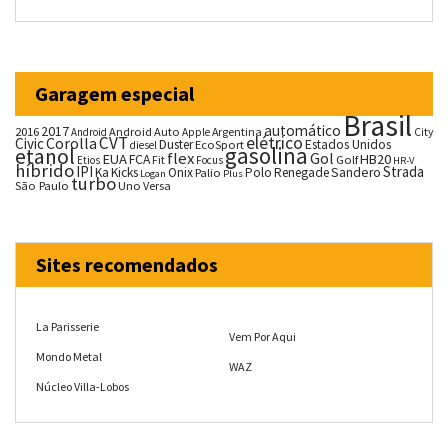
Garagem especial
Brasil
automático
2017
2016
Android Auto
Argentina
City
Android
Apple
CVT
elétrico
Corolla
Civic
Duster
Estados Unidos
EcoSport
diesel
gasolina
etanol
flex
Gol
EUA
HB20
FCA
Fit
Golf
Etios
Focus
HR-V
híbrido
IPI
Strada
Ka
Kicks
Onix
Palio
Polo
Renegade
Sandero
Logan
Plus
turbo
São Paulo
Uno
Versa
Sites recomendados
La Parisserie
Vem Por Aqui
Mondo Metal
WAZ
Núcleo Villa-Lobos