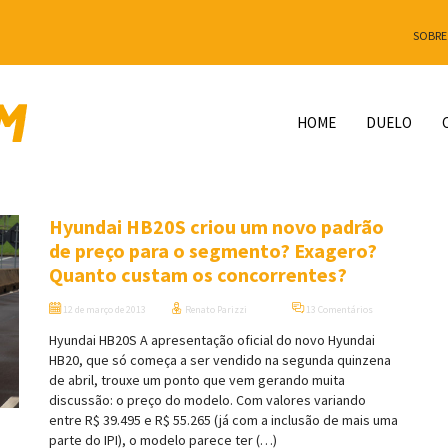
SOBRE
HOME
DUELO
Hyundai HB20S criou um novo padrão
de preço para o segmento? Exagero?
Quanto custam os concorrentes?
12 de março de 2013
Renato Parizzi
13 Comentários
Hyundai HB20S A apresentação oficial do novo Hyundai
HB20, que só começa a ser vendido na segunda quinzena
de abril, trouxe um ponto que vem gerando muita
discussão: o preço do modelo. Com valores variando
entre R$ 39.495 e R$ 55.265 (já com a inclusão de mais uma
parte do IPI), o modelo parece ter (…)