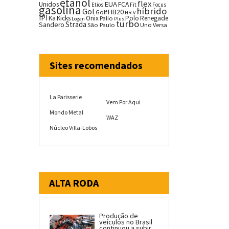
etanol
flex
EUA
Unidos
FCA
Fit
Etios
Focus
gasolina
híbrido
Gol
HB20
Golf
HR-V
IPI
Ka
Kicks
Onix
Palio
Polo
Renegade
Logan
Plus
turbo
Strada
Sandero
São Paulo
Uno
Versa
Sites recomendados
La Parisserie
Vem Por Aqui
Mondo Metal
WAZ
Núcleo Villa-Lobos
ALTA RODA
Produção de
veículos no Brasil
continuou a subir