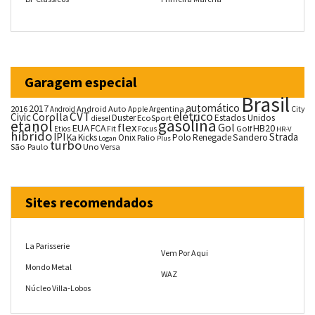
Garagem especial
Brasil
automático
2017
2016
Android Auto
Argentina
City
Android
Apple
CVT
elétrico
Corolla
Civic
Duster
Estados Unidos
EcoSport
diesel
gasolina
etanol
flex
Gol
EUA
HB20
FCA
Fit
Golf
Etios
Focus
HR-V
híbrido
IPI
Strada
Ka
Kicks
Onix
Palio
Polo
Renegade
Sandero
Logan
Plus
turbo
São Paulo
Uno
Versa
Sites recomendados
La Parisserie
Vem Por Aqui
Mondo Metal
WAZ
Núcleo Villa-Lobos