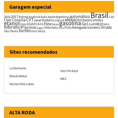
Garagem especial
Brasil
automático
2017
2016
Android Auto
Argentina
City
Android
Apple
CVT
elétrico
Corolla
Civic
Duster
Estados Unidos
EcoSport
diesel
gasolina
etanol
flex
Gol
EUA
HB20
FCA
Fit
Golf
Etios
Focus
HR-V
híbrido
IPI
Strada
Ka
Kicks
Onix
Palio
Polo
Renegade
Sandero
Logan
Plus
turbo
São Paulo
Uno
Versa
Sites recomendados
La Parisserie
Vem Por Aqui
Mondo Metal
WAZ
Núcleo Villa-Lobos
ALTA RODA