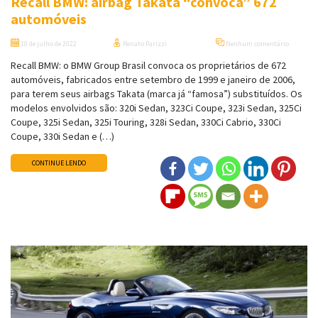
Recall BMW: airbag Takata “convoca” 672
automóveis
10 de julho de 2022
Renato Parizzi
Nenhum comentário
Recall BMW: o BMW Group Brasil convoca os proprietários de 672
automóveis, fabricados entre setembro de 1999 e janeiro de 2006,
para terem seus airbags Takata (marca já “famosa”) substituídos. Os
modelos envolvidos são: 320i Sedan, 323Ci Coupe, 323i Sedan, 325Ci
Coupe, 325i Sedan, 325i Touring, 328i Sedan, 330Ci Cabrio, 330Ci
Coupe, 330i Sedan e (…)
CONTINUE LENDO