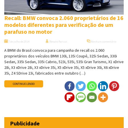
Recall: BMW convoca 2.060 proprietários de 16
modelos diferentes para verificação de um
parafuso no motor
7 de julho de 2014
Renato Parizzi
Nenhum comentário
A BMW do Brasil convoca para campanha de recall os 2.060
proprietários dos veículos BMW 130i, 135i Coupé, 325i Sedan, 330i
Sedan, 335i Sedan, 335i Cabrio, 523i, 535i, 535i Gran Turismo, X1 xDrive
28i, X3 xDrive 28i, X3 xDrive 35i, X5 xDrive 35i, X5 xDrive 30i, X6 xDrive
35i, Z4 SDrive 23i, fabricados entre outubro (…)
CONTINUE LENDO
Publicidade