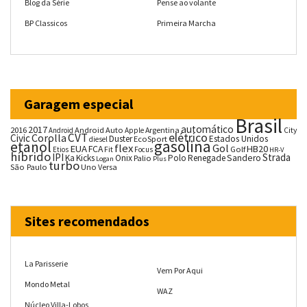
Blog da Série
Pense ao volante
BP Classicos
Primeira Marcha
Garagem especial
Brasil
automático
2017
2016
Android Auto
Argentina
City
Android
Apple
CVT
elétrico
Corolla
Civic
Duster
Estados Unidos
EcoSport
diesel
gasolina
etanol
flex
Gol
EUA
HB20
FCA
Fit
Golf
Etios
Focus
HR-V
híbrido
IPI
Strada
Ka
Kicks
Onix
Palio
Polo
Renegade
Sandero
Logan
Plus
turbo
São Paulo
Uno
Versa
Sites recomendados
La Parisserie
Vem Por Aqui
Mondo Metal
WAZ
Núcleo Villa-Lobos