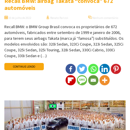
Recall BMW: airbag Takata “convoca” 672
automóveis
10 de julho de 2022
Renato Parizzi
Nenhum comentário
Recall BMW: o BMW Group Brasil convoca os proprietários de 672
automóveis, fabricados entre setembro de 1999 e janeiro de 2006,
para terem seus airbags Takata (marca já “famosa”) substituídos. Os
modelos envolvidos são: 320i Sedan, 323Ci Coupe, 323i Sedan, 325Ci
Coupe, 325i Sedan, 325i Touring, 328i Sedan, 330Ci Cabrio, 330Ci
Coupe, 330i Sedan e (…)
CONTINUE LENDO