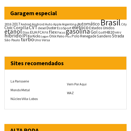
Garagem especial
Brasil
automático
2017
2016
Android Auto
Argentina
City
Android
Apple
CVT
elétrico
Corolla
Civic
Duster
Estados Unidos
EcoSport
diesel
gasolina
etanol
flex
Gol
EUA
HB20
FCA
Fit
Golf
Etios
Focus
HR-V
híbrido
IPI
Strada
Ka
Kicks
Onix
Palio
Polo
Renegade
Sandero
Logan
Plus
turbo
São Paulo
Uno
Versa
Sites recomendados
La Parisserie
Vem Por Aqui
Mondo Metal
WAZ
Núcleo Villa-Lobos
ALTA RODA