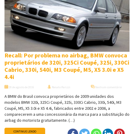
Recall: Por problema no airbag, BMW convoca
proprietários de 320i, 325Ci Coupé, 325i, 330Ci
Cabrio, 330i, 540i, M3 Coupé, M5, X5 3.0i e X5
4.4i
28 de agosto de 2016
Renato Parizzi
Nenhum comentário
A BMW do Brasil convoca proprietários de 2009 unidades dos
modelos BMW 320i, 325Ci Coupé, 325i, 330Ci Cabrio, 330i, 540i, M3
Coupé, M5, X5 3.0i e X5 4.4i, fabricados entre 2002 e 2006, a
comparecerem a uma concessionária da marca para a substituição do
airbag do motorista gratuitamente. (…)
CONTINUE LENDO