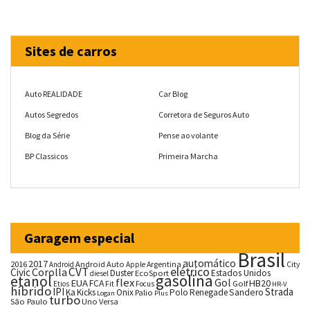
Sites de carros
Auto REALIDADE
Car Blog
Autos Segredos
Corretora de Seguros Auto
Blog da Série
Pense ao volante
BP Classicos
Primeira Marcha
Garagem especial
Brasil
automático
2017
2016
Android Auto
Argentina
City
Android
Apple
CVT
elétrico
Corolla
Civic
Duster
Estados Unidos
EcoSport
diesel
gasolina
etanol
flex
Gol
EUA
HB20
FCA
Fit
Golf
Etios
Focus
HR-V
híbrido
IPI
Strada
Ka
Kicks
Onix
Palio
Polo
Renegade
Sandero
Logan
Plus
turbo
São Paulo
Uno
Versa