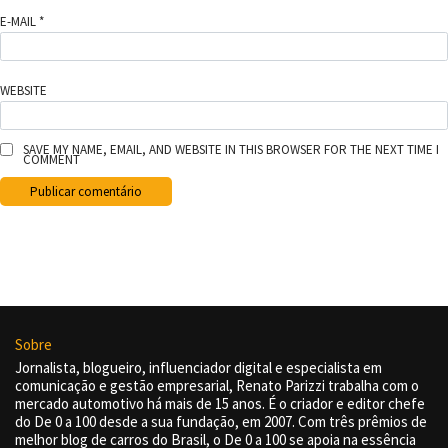
E-MAIL
*
WEBSITE
SAVE MY NAME, EMAIL, AND WEBSITE IN THIS BROWSER FOR THE NEXT TIME I
COMMENT
Sobre
Jornalista, blogueiro, influenciador digital e especialista em
comunicação e gestão empresarial, Renato Parizzi trabalha com o
mercado automotivo há mais de 15 anos. É o criador e editor chefe
do De 0 a 100 desde a sua fundação, em 2007. Com três prêmios de
melhor blog de carros do Brasil, o De 0 a 100 se apoia na essência