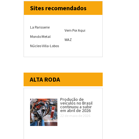
Sites recomendados
La Parisserie
Vem Por Aqui
Mondo Metal
WAZ
Núcleo Villa-Lobos
ALTA RODA
Produção de
veículos no Brasil
continuou a subir
em abril de 2026
22 de maio de 2026