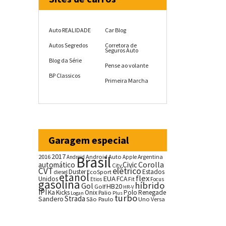
Auto REALIDADE
Car Blog
Autos Segredos
Corretora de
Seguros Auto
Blog da Série
Pense ao volante
BP Classicos
Primeira Marcha
Garagem especial
2017
2016
Brasil
Android Auto
Argentina
Android
Apple
Corolla
automático
Civic
City
CVT
elétrico
Duster
Estados
EcoSport
diesel
etanol
flex
EUA
Unidos
FCA
Fit
Etios
Focus
gasolina
híbrido
Gol
HB20
Golf
HR-V
IPI
Ka
Kicks
Onix
Palio
Polo
Renegade
Logan
Plus
turbo
Strada
Sandero
São Paulo
Uno
Versa