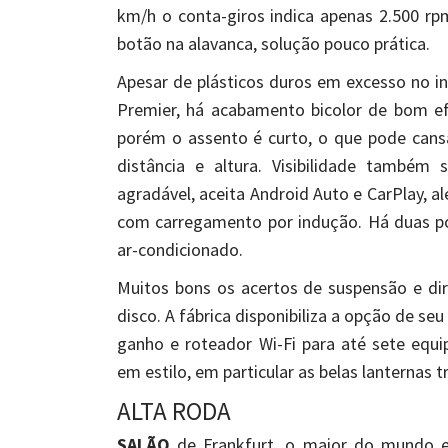
km/h o conta-giros indica apenas 2.500 r
botão na alavanca, solução pouco prática.
Apesar de plásticos duros em excesso no int
Premier, há acabamento bicolor de bom ef
porém o assento é curto, o que pode cans
distância e altura. Visibilidade também
agradável, aceita Android Auto e CarPlay, 
com carregamento por indução. Há duas po
ar-condicionado.
Muitos bons os acertos de suspensão e dir
disco. A fábrica disponibiliza a opção de se
ganho e roteador Wi-Fi para até sete equi
em estilo, em particular as belas lanternas t
ALTA RODA
SALÃO
de Frankfurt, o maior do mundo e