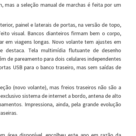
pm, mas a seleção manual de marchas é feita por um
erior, painel e laterais de portas, na versão de topo,
eito visual. Bancos dianteiros firmam bem o corpo,
ar em viagens longas. Novo volante tem ajustes em
 se destaca. Tela multimídia flutuante de desenho
além de pareamento para dois celulares independentes
rtas USB para o banco traseiro, mas sem saídas de
eção (novo volante), mas freios traseiros não são a
u exclusivo sistema de internet a bordo, antena de alto
pamentos. Impressiona, ainda, pela grande evolução
raseiras.
m área disponível, encolheu este ano em razão da