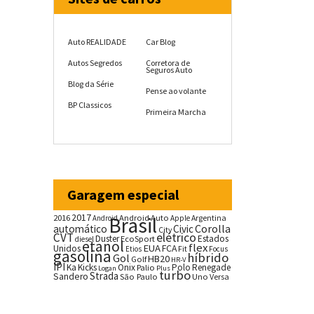
Auto REALIDADE
Car Blog
Autos Segredos
Corretora de
Seguros Auto
Blog da Série
Pense ao volante
BP Classicos
Primeira Marcha
Garagem especial
2017
2016
Brasil
Android Auto
Argentina
Android
Apple
Corolla
automático
Civic
City
CVT
elétrico
Duster
Estados
EcoSport
diesel
etanol
flex
EUA
Unidos
FCA
Fit
Etios
Focus
gasolina
híbrido
Gol
HB20
Golf
HR-V
IPI
Ka
Kicks
Onix
Palio
Polo
Renegade
Logan
Plus
turbo
Strada
Sandero
São Paulo
Uno
Versa