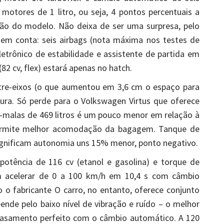
otores de 1 litro, ou seja, 4 pontos percentuais a
ção do modelo. Não deixa de ser uma surpresa, pelo
 em conta: seis airbags (nota máxima nos testes de
eletrônico de estabilidade e assistente de partida em
82 cv, flex) estará apenas no hatch.
ntre-eixos (o que aumentou em 3,6 cm o espaço para
gura. Só perde para o Volkswagen Virtus que oferece
a-malas de 469 litros é um pouco menor em relação à
permite melhor acomodação da bagagem. Tanque de
 significam autonomia uns 15% menor, ponto negativo.
otência de 116 cv (etanol e gasolina) e torque de
em acelerar de 0 a 100 km/h em 10,4 s com câmbio
 o fabricante O carro, no entanto, oferece conjunto
nde pelo baixo nível de vibração e ruído – o melhor
 casamento perfeito com o câmbio automático. A 120