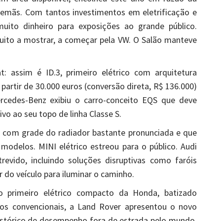
lemãs. Com tantos investimentos em eletrificação e
to dinheiro para exposições ao grande público.
ito a mostrar, a começar pela VW. O Salão manteve
: assim é ID.3, primeiro elétrico com arquitetura
 partir de 30.000 euros (conversão direta, R$ 136.000)
rcedes-Benz exibiu o carro-conceito EQS que deve
o ao seu topo de linha Classe S.
com grade do radiador bastante pronunciada e que
 modelos. MINI elétrico estreou para o público. Audi
trevido, incluindo soluções disruptivas como faróis
do veículo para iluminar o caminho.
o primeiro elétrico compacto da Honda, batizado
os convencionais, a Land Rover apresentou o novo
istórico de desempenho fora de estrada pelo mundo.