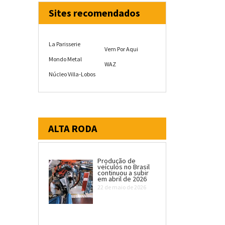
Sites recomendados
La Parisserie
Vem Por Aqui
Mondo Metal
WAZ
Núcleo Villa-Lobos
ALTA RODA
Produção de
veículos no Brasil
continuou a subir
em abril de 2026
22 de maio de 2026