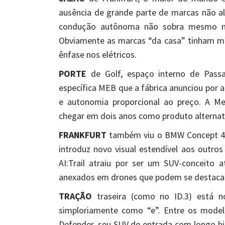
ausência de grande parte de marcas não a
condução autônoma não sobra mesmo mui
Obviamente as marcas “da casa” tinham mu
ênfase nos elétricos.
PORTE
de Golf, espaço interno de Passat
específica MEB que a fábrica anunciou por a
e autonomia proporcional ao preço. A Me
chegar em dois anos como produto alternativ
FRANKFURT
também viu o BMW Concept 4 
introduz novo visual estendível aos outros
AI:Trail atraiu por ser um SUV-conceito a
anexados em drones que podem se destacar 
TRAÇÃO
traseira (como no ID.3) está n
simploriamente como “e”. Entre os model
Defender, seu SUV de entrada com longo h