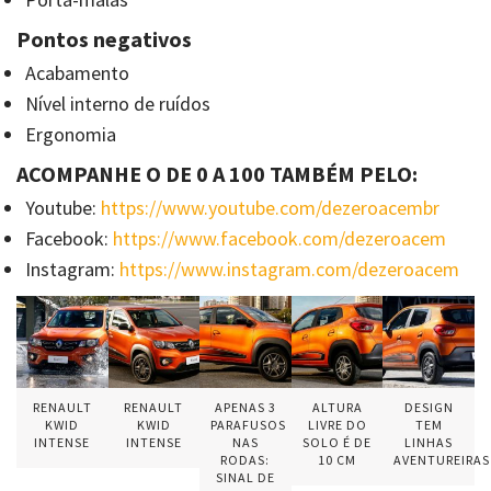
Pontos negativos
Acabamento
Nível interno de ruídos
Ergonomia
ACOMPANHE O DE 0 A 100 TAMBÉM PELO:
Youtube:
https://www.youtube.com/dezeroacembr
Facebook:
https://www.facebook.com/dezeroacem
Instagram:
https://www.instagram.com/dezeroacem
RENAULT
RENAULT
APENAS 3
ALTURA
DESIGN
KWID
KWID
PARAFUSOS
LIVRE DO
TEM
INTENSE
INTENSE
NAS
SOLO É DE
LINHAS
RODAS:
10 CM
AVENTUREIRAS
SINAL DE