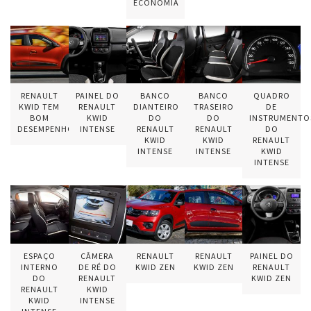
ECONOMIA
RENAULT
PAINEL DO
BANCO
BANCO
QUADRO
KWID TEM
RENAULT
DIANTEIRO
TRASEIRO
DE
BOM
KWID
DO
DO
INSTRUMENTO
DESEMPENHO
INTENSE
RENAULT
RENAULT
DO
KWID
KWID
RENAULT
INTENSE
INTENSE
KWID
INTENSE
ESPAÇO
CÂMERA
RENAULT
RENAULT
PAINEL DO
INTERNO
DE RÉ DO
KWID ZEN
KWID ZEN
RENAULT
DO
RENAULT
KWID ZEN
RENAULT
KWID
KWID
INTENSE