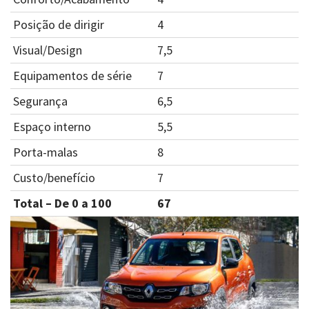
Posição de dirigir
4
Visual/Design
7,5
Equipamentos de série
7
Segurança
6,5
Espaço interno
5,5
Porta-malas
8
Custo/benefício
7
Total – De 0 a 100
67