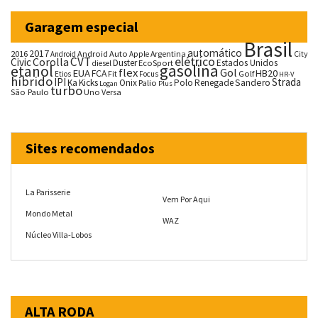
Garagem especial
Brasil
automático
2017
2016
Android Auto
Argentina
City
Android
Apple
CVT
elétrico
Corolla
Civic
Duster
Estados Unidos
EcoSport
diesel
gasolina
etanol
flex
Gol
EUA
HB20
FCA
Fit
Golf
Etios
Focus
HR-V
híbrido
IPI
Strada
Ka
Kicks
Onix
Palio
Polo
Renegade
Sandero
Logan
Plus
turbo
São Paulo
Uno
Versa
Sites recomendados
La Parisserie
Vem Por Aqui
Mondo Metal
WAZ
Núcleo Villa-Lobos
ALTA RODA