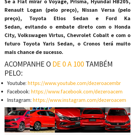
Se a Fiat mirar o Voyage, Prisma, Hyundai HB20S,
Renault Logan (pelo preço), Nissan Versa (pelo
preço), Toyota Etios Sedan e Ford Ka
Sedan, evitando o embate direto com o Honda
City, Volkswagen Virtus, Chevrolet Cobalt e com o
futuro Toyota Yaris Sedan, o Cronos terá muito
mais chance de sucesso.
ACOMPANHE O
DE 0 A 100
TAMBÉM
PELO:
Youtube:
https://www.youtube.com/dezeroacembr
Facebook:
https://www.facebook.com/dezeroacem
Instagram:
https://www.instagram.com/dezeroacem