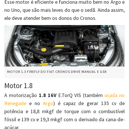
Esse motor é eficiente e funciona muito bem no Argo e
no Uno, que são mais leves do que o sedã. Ainda assim,
ele deve atender bem os donos do Cronos.
MOTOR 1.3 FIREFLY DO FIAT CRONOS DRIVE MANUAL E GSR
Motor 1.8
A motorização
1.8 16V
E.TorQ VIS (também
usada no
Renegade
e no
Argo
) é capaz de gerar 135 cv de
potência e 18,8 mkgf de torque com o combustível
fóssil e 139 cv e 19,3 mkgf com o derivado da cana-de-
açúcar.