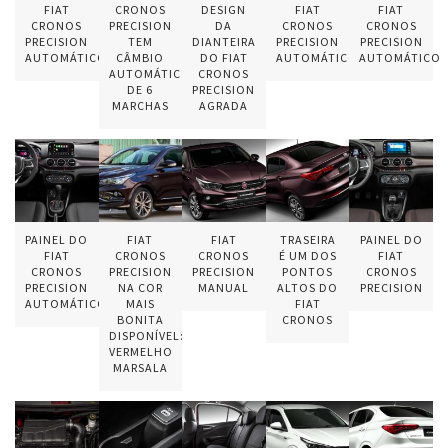
FIAT
CRONOS
DESIGN
FIAT
FIAT
CRONOS
PRECISION
DA
CRONOS
CRONOS
PRECISION
TEM
DIANTEIRA
PRECISION
PRECISION
AUTOMÁTICO
CÂMBIO
DO FIAT
AUTOMÁTICO
AUTOMÁTICO
AUTOMÁTICO
CRONOS
DE 6
PRECISION
MARCHAS
AGRADA
PAINEL DO
FIAT
FIAT
TRASEIRA
PAINEL DO
FIAT
CRONOS
CRONOS
É UM DOS
FIAT
CRONOS
PRECISION
PRECISION
PONTOS
CRONOS
PRECISION
NA COR
MANUAL
ALTOS DO
PRECISION
AUTOMÁTICO
MAIS
FIAT
BONITA
CRONOS
DISPONÍVEL:
VERMELHO
MARSALA