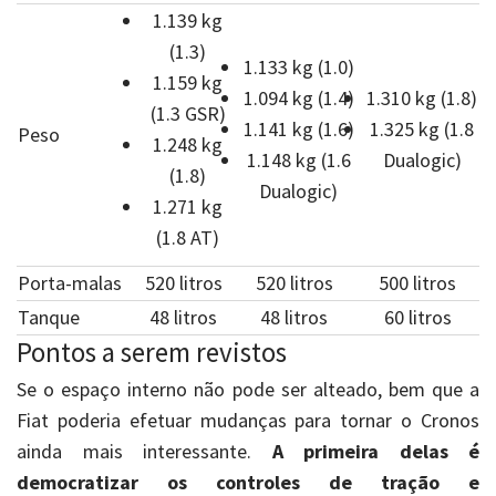
1.139 kg
(1.3)
1.133 kg (1.0)
1.159 kg
1.094 kg (1.4)
1.310 kg (1.8)
(1.3 GSR)
1.141 kg (1.6)
1.325 kg (1.8
Peso
1.248 kg
1.148 kg (1.6
Dualogic)
(1.8)
Dualogic)
1.271 kg
(1.8 AT)
Porta-malas
520 litros
520 litros
500 litros
Tanque
48 litros
48 litros
60 litros
Pontos a serem revistos
Se o espaço interno não pode ser alteado, bem que a
Fiat poderia efetuar mudanças para tornar o Cronos
ainda mais interessante.
A primeira delas é
democratizar os controles de tração e