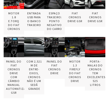
MOTOR
ENTRADA
ESPAÇO
FIAT
FIAT
1.8
USB PARA
TRASEIRO:
CRONOS
CRONOS
E.TORQ
O BANCO
PONTO
DRIVE GSR
DRIVE GSR
DO FIAT
TRASEIRO
NEGATIVO
CRONOS
DO CARRO
PAINEL DO
COM 2,521
PAINEL DO
MOTOR
PORTA-
FIAT
M DE
FIAT
1.3
MALAS DO
CRONOS
ENTRE-
CRONOS
FIREFLY
CRONOS
DRIVE
EIXOS,
DRIVE
DO FIAT
TEM
COM
CRONOS
CRONOS
EXCELENTES
CÂMBIO
NÃO É UM
DRIVE
525
MANUAL
SEDÃ
LITROS
AUTOMATIZADO
GRANDE
GSR