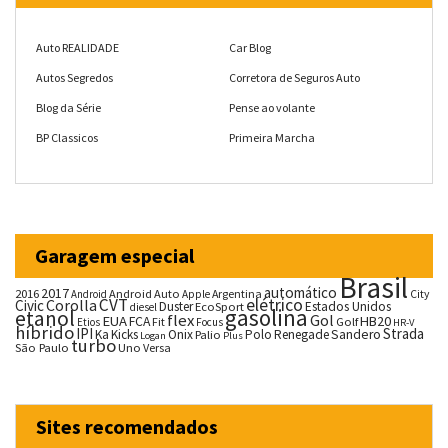
Auto REALIDADE
Car Blog
Autos Segredos
Corretora de Seguros Auto
Blog da Série
Pense ao volante
BP Classicos
Primeira Marcha
Garagem especial
Brasil
automático
2017
2016
Android Auto
Argentina
City
Android
Apple
CVT
elétrico
Corolla
Civic
Duster
Estados Unidos
EcoSport
diesel
gasolina
etanol
flex
Gol
EUA
HB20
FCA
Fit
Golf
Etios
Focus
HR-V
híbrido
IPI
Strada
Ka
Kicks
Onix
Palio
Polo
Renegade
Sandero
Logan
Plus
turbo
São Paulo
Uno
Versa
Sites recomendados