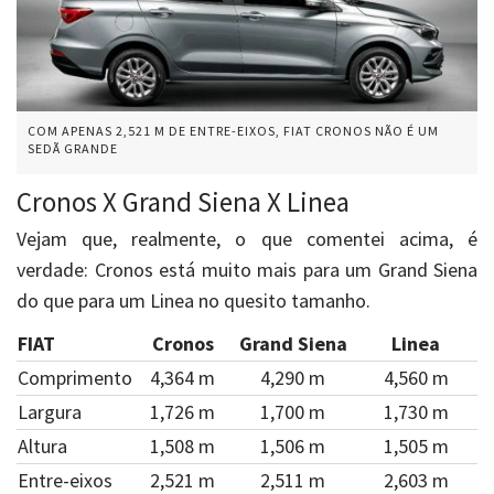
COM APENAS 2,521 M DE ENTRE-EIXOS, FIAT CRONOS NÃO É UM
SEDÃ GRANDE
Cronos X Grand Siena X Linea
Vejam que, realmente, o que comentei acima, é
verdade: Cronos está muito mais para um Grand Siena
do que para um Linea no quesito tamanho.
FIAT
Cronos
Grand Siena
Linea
Comprimento
4,364 m
4,290 m
4,560 m
Largura
1,726 m
1,700 m
1,730 m
Altura
1,508 m
1,506 m
1,505 m
Entre-eixos
2,521 m
2,511 m
2,603 m