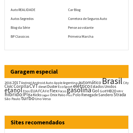
Auto REALIDADE
Car Blog
Autos Segredos
Corretora de Seguros Auto
Blog da Série
Pense ao volante
BP Classicos
Primeira Marcha
Garagem especial
Brasil
automático
2017
2016
Android Auto
Argentina
City
Android
Apple
CVT
elétrico
Corolla
Civic
Duster
Estados Unidos
EcoSport
diesel
gasolina
etanol
flex
Gol
EUA
HB20
FCA
Fit
Golf
Etios
Focus
HR-V
híbrido
IPI
Strada
Ka
Kicks
Onix
Palio
Polo
Renegade
Sandero
Logan
Plus
turbo
São Paulo
Uno
Versa
Sites recomendados