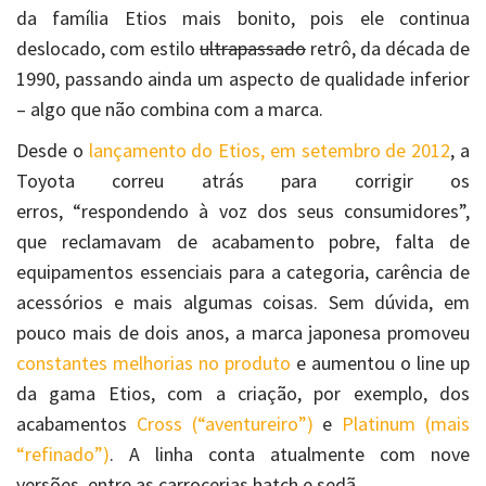
da família Etios mais bonito, pois ele continua
deslocado, com estilo
ultrapassado
retrô, da década de
1990, passando ainda um aspecto de qualidade inferior
– algo que não combina com a marca.
Desde o
lançamento do Etios, em setembro de 2012
, a
Toyota correu atrás para corrigir os
erros, “respondendo à voz dos seus consumidores”,
que reclamavam de acabamento pobre, falta de
equipamentos essenciais para a categoria, carência de
acessórios e mais algumas coisas. Sem dúvida, em
pouco mais de dois anos, a marca japonesa promoveu
constantes melhorias no produto
e aumentou o line up
da gama Etios, com a criação, por exemplo, dos
acabamentos
Cross (“aventureiro”)
e
Platinum (mais
“refinado”)
. A linha conta atualmente com nove
versões, entre as carrocerias hatch e sedã.