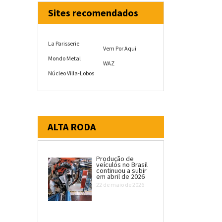
Sites recomendados
La Parisserie
Vem Por Aqui
Mondo Metal
WAZ
Núcleo Villa-Lobos
ALTA RODA
Produção de
veículos no Brasil
continuou a subir
em abril de 2026
22 de maio de 2026