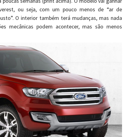
á poucas semanas (print acima). O modelo vai ganhar
verest, ou seja, com um pouco menos de “ar de
usto”. O interior também terá mudanças, mas nada
ções mecânicas podem acontecer, mas são menos