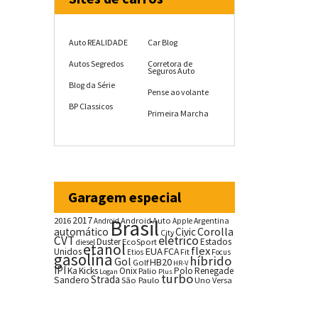
Auto REALIDADE
Car Blog
Autos Segredos
Corretora de
Seguros Auto
Blog da Série
Pense ao volante
BP Classicos
Primeira Marcha
Garagem especial
2017
2016
Brasil
Android Auto
Argentina
Android
Apple
Corolla
automático
Civic
City
CVT
elétrico
Duster
Estados
EcoSport
diesel
etanol
flex
EUA
Unidos
FCA
Fit
Etios
Focus
gasolina
híbrido
Gol
HB20
Golf
HR-V
IPI
Ka
Kicks
Onix
Palio
Polo
Renegade
Logan
Plus
turbo
Strada
Sandero
São Paulo
Uno
Versa