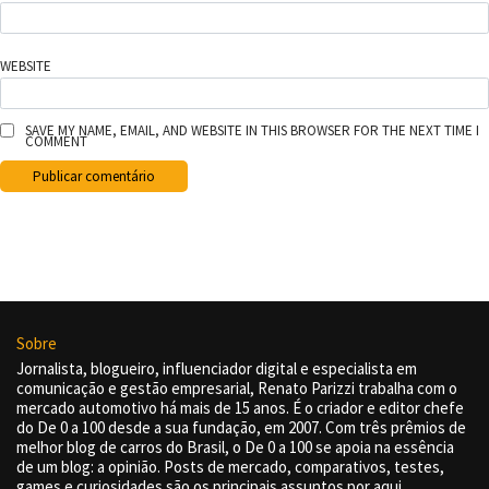
WEBSITE
SAVE MY NAME, EMAIL, AND WEBSITE IN THIS BROWSER FOR THE NEXT TIME I
COMMENT
Sobre
Jornalista, blogueiro, influenciador digital e especialista em
comunicação e gestão empresarial, Renato Parizzi trabalha com o
mercado automotivo há mais de 15 anos. É o criador e editor chefe
do De 0 a 100 desde a sua fundação, em 2007. Com três prêmios de
melhor blog de carros do Brasil, o De 0 a 100 se apoia na essência
de um blog: a opinião. Posts de mercado, comparativos, testes,
games e curiosidades são os principais assuntos por aqui.