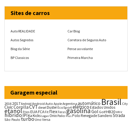
Sites de carros
Auto REALIDADE
Car Blog
Autos Segredos
Corretora de Seguros Auto
Blog da Série
Pense ao volante
BP Classicos
Primeira Marcha
Garagem especial
Brasil
automático
2017
2016
Android Auto
Argentina
City
Android
Apple
CVT
elétrico
Corolla
Civic
Duster
Estados Unidos
EcoSport
diesel
gasolina
etanol
flex
Gol
EUA
HB20
FCA
Fit
Golf
Etios
Focus
HR-V
híbrido
IPI
Strada
Ka
Kicks
Onix
Palio
Polo
Renegade
Sandero
Logan
Plus
turbo
São Paulo
Uno
Versa