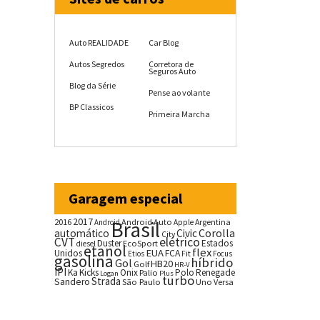
Auto REALIDADE
Car Blog
Autos Segredos
Corretora de
Seguros Auto
Blog da Série
Pense ao volante
BP Classicos
Primeira Marcha
Garagem especial
2017
2016
Brasil
Android Auto
Argentina
Android
Apple
Corolla
automático
Civic
City
CVT
elétrico
Duster
Estados
EcoSport
diesel
etanol
flex
EUA
Unidos
FCA
Fit
Etios
Focus
gasolina
híbrido
Gol
HB20
Golf
HR-V
IPI
Ka
Kicks
Onix
Palio
Polo
Renegade
Logan
Plus
turbo
Strada
Sandero
São Paulo
Uno
Versa