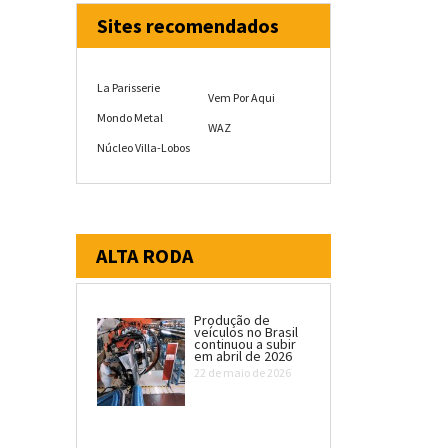
Sites recomendados
La Parisserie
Vem Por Aqui
Mondo Metal
WAZ
Núcleo Villa-Lobos
ALTA RODA
Produção de
veículos no Brasil
continuou a subir
em abril de 2026
22 de maio de 2026