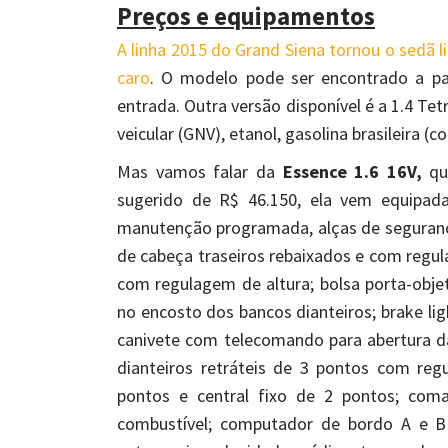
Preços e equipamentos
A linha 2015 do Grand Siena tornou o sedã 
caro
. O modelo pode ser encontrado a par
entrada. Outra versão disponível é a 1.4 Te
veicular (GNV), etanol, gasolina brasileira (
Mas vamos falar da
Essence 1.6 16V,
qu
sugerido de R$ 46.150, ela vem equipada
manutenção programada, alças de segurança
de cabeça traseiros rebaixados e com regul
com regulagem de altura; bolsa porta-objeto
no encosto dos bancos dianteiros; brake lig
canivete com telecomando para abertura da
dianteiros retráteis de 3 pontos com regu
pontos e central fixo de 2 pontos; com
combustível; computador de bordo A e B