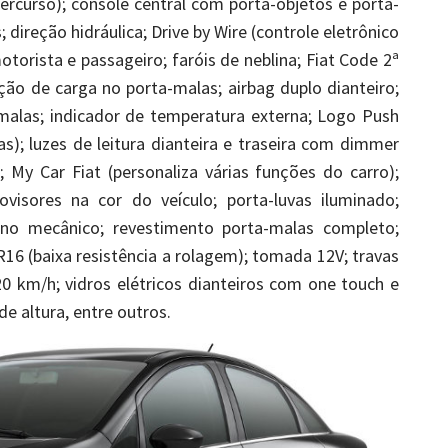
rcurso); console central com porta-objetos e porta-
; direção hidráulica; Drive by Wire (controle eletrônico
otorista e passageiro; faróis de neblina; Fiat Code 2ª
ão de carga no porta-malas; airbag duplo dianteiro;
malas; indicador de temperatura externa; Logo Push
s); luzes de leitura dianteira e traseira com dimmer
 My Car Fiat (personaliza várias funções do carro);
visores na cor do veículo; porta-luvas iluminado;
rno mecânico; revestimento porta-malas completo;
 R16 (baixa resistência a rolagem); tomada 12V; travas
20 km/h; vidros elétricos dianteiros com one touch e
 altura, entre outros.