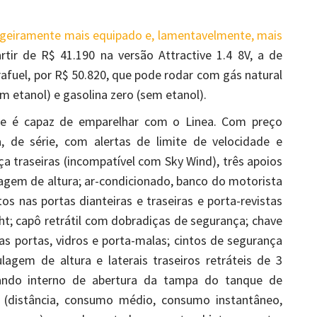
ligeiramente mais equipado e, lamentavelmente, mais
tir de R$ 41.190 na versão Attractive 1.4 8V, a de
trafuel, por R$ 50.820, que pode rodar com gás natural
com etanol) e gasolina zero (sem etanol).
e é capaz de emparelhar com o Linea. Com preço
, de série, com alertas de limite de velocidade e
 traseiras (incompatível com Sky Wind), três apoios
agem de altura; ar-condicionado, banco do motorista
s nas portas dianteiras e traseiras e porta-revistas
ht; capô retrátil com dobradiças de segurança; chave
s portas, vidros e porta-malas; cintos de segurança
lagem de altura e laterais traseiros retráteis de 3
ando interno de abertura da tampa do tanque de
 (distância, consumo médio, consumo instantâneo,