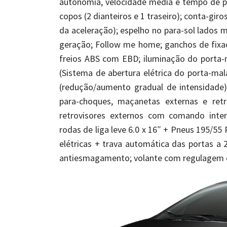
autonomia, velocidade média e tempo de pe
copos (2 dianteiros e 1 traseiro); conta-giros
da aceleração); espelho no para-sol lados m
geração; Follow me home; ganchos de fixaç
freios ABS com EBD; iluminação do porta-
(Sistema de abertura elétrica do porta-mala
(redução/aumento gradual de intensidade);
para-choques, maçanetas externas e retro
retrovisores externos com comando inte
rodas de liga leve 6.0 x 16″ + Pneus 195/55
elétricas + trava automática das portas a 
antiesmagamento; volante com regulagem de