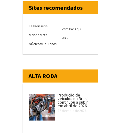
Sites recomendados
La Parisserie
Vem Por Aqui
Mondo Metal
WAZ
Núcleo Villa-Lobos
ALTA RODA
Produção de
veículos no Brasil
continuou a subir
em abril de 2026
22 de maio de 2026