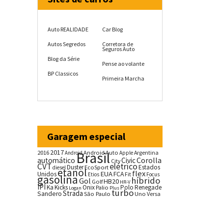
Auto REALIDADE
Car Blog
Autos Segredos
Corretora de
Seguros Auto
Blog da Série
Pense ao volante
BP Classicos
Primeira Marcha
Garagem especial
2017
2016
Brasil
Android Auto
Argentina
Android
Apple
Corolla
automático
Civic
City
CVT
elétrico
Duster
Estados
EcoSport
diesel
etanol
flex
EUA
Unidos
FCA
Fit
Etios
Focus
gasolina
híbrido
Gol
HB20
Golf
HR-V
IPI
Ka
Kicks
Onix
Palio
Polo
Renegade
Logan
Plus
turbo
Strada
Sandero
São Paulo
Uno
Versa