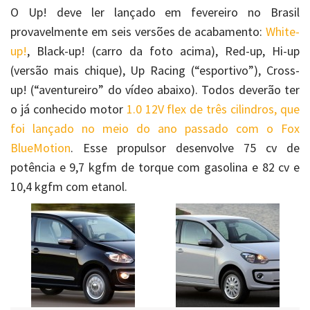
O Up! deve ler lançado em fevereiro no Brasil
provavelmente em seis versões de acabamento:
White-
up!
, Black-up! (carro da foto acima), Red-up, Hi-up
(versão mais chique), Up Racing (“esportivo”), Cross-
up! (“aventureiro” do vídeo abaixo). Todos deverão ter
o já conhecido motor
1.0 12V flex de três cilindros, que
foi lançado no meio do ano passado com o Fox
BlueMotion
. Esse propulsor desenvolve 75 cv de
potência e 9,7 kgfm de torque com gasolina e 82 cv e
10,4 kgfm com etanol.