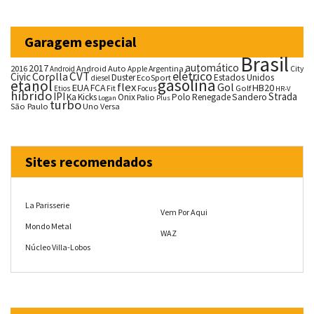
Garagem especial
Brasil
automático
2017
2016
Android Auto
Argentina
City
Android
Apple
CVT
elétrico
Corolla
Civic
Duster
Estados Unidos
EcoSport
diesel
gasolina
etanol
flex
Gol
EUA
HB20
FCA
Fit
Golf
Etios
Focus
HR-V
híbrido
IPI
Strada
Ka
Kicks
Onix
Palio
Polo
Renegade
Sandero
Logan
Plus
turbo
São Paulo
Uno
Versa
Sites recomendados
La Parisserie
Vem Por Aqui
Mondo Metal
WAZ
Núcleo Villa-Lobos