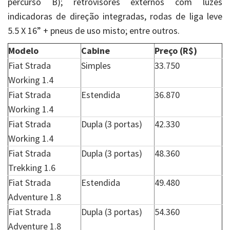
percurso B); retrovisores externos com luzes
indicadoras de direção integradas, rodas de liga leve
5.5 X 16” + pneus de uso misto; entre outros.
Modelo
Cabine
Preço (R$)
Fiat Strada
Simples
33.750
Working 1.4
Fiat Strada
Estendida
36.870
Working 1.4
Fiat Strada
Dupla (3 portas)
42.330
Working 1.4
Fiat Strada
Dupla (3 portas)
48.360
Trekking 1.6
Fiat Strada
Estendida
49.480
Adventure 1.8
Fiat Strada
Dupla (3 portas)
54.360
Adventure 1.8