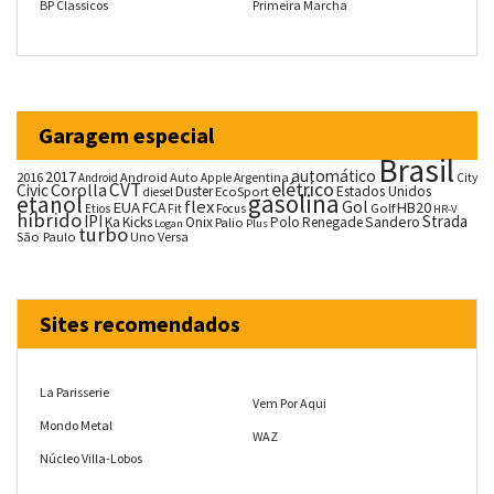
BP Classicos
Primeira Marcha
Garagem especial
Brasil
automático
2017
2016
Android Auto
Argentina
City
Android
Apple
CVT
elétrico
Corolla
Civic
Duster
Estados Unidos
EcoSport
diesel
gasolina
etanol
flex
Gol
EUA
HB20
FCA
Fit
Golf
Etios
Focus
HR-V
híbrido
IPI
Strada
Ka
Kicks
Onix
Palio
Polo
Renegade
Sandero
Logan
Plus
turbo
São Paulo
Uno
Versa
Sites recomendados
La Parisserie
Vem Por Aqui
Mondo Metal
WAZ
Núcleo Villa-Lobos