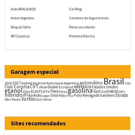
Auto REALIDADE
Car Blog
Autos Segredos
Corretora de Seguros Auto
Blog da Série
Pense ao volante
BP Classicos
Primeira Marcha
Garagem especial
Brasil
automático
2017
2016
Android Auto
Argentina
City
Android
Apple
CVT
elétrico
Corolla
Civic
Duster
Estados Unidos
EcoSport
diesel
gasolina
etanol
flex
Gol
EUA
HB20
FCA
Fit
Golf
Etios
Focus
HR-V
híbrido
IPI
Strada
Ka
Kicks
Onix
Palio
Polo
Renegade
Sandero
Logan
Plus
turbo
São Paulo
Uno
Versa
Sites recomendados