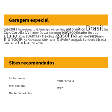
Garagem especial
Brasil
automático
2017
2016
Android Auto
Argentina
City
Android
Apple
CVT
elétrico
Corolla
Civic
Duster
Estados Unidos
EcoSport
diesel
gasolina
etanol
flex
Gol
EUA
HB20
FCA
Fit
Golf
Etios
Focus
HR-V
híbrido
IPI
Strada
Ka
Kicks
Onix
Palio
Polo
Renegade
Sandero
Logan
Plus
turbo
São Paulo
Uno
Versa
Sites recomendados
La Parisserie
Vem Por Aqui
Mondo Metal
WAZ
Núcleo Villa-Lobos