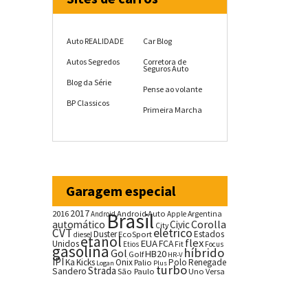
Auto REALIDADE
Car Blog
Autos Segredos
Corretora de
Seguros Auto
Blog da Série
Pense ao volante
BP Classicos
Primeira Marcha
Garagem especial
2017
2016
Brasil
Android Auto
Argentina
Android
Apple
Corolla
automático
Civic
City
CVT
elétrico
Duster
Estados
EcoSport
diesel
etanol
flex
EUA
Unidos
FCA
Fit
Etios
Focus
gasolina
híbrido
Gol
HB20
Golf
HR-V
IPI
Ka
Kicks
Onix
Palio
Polo
Renegade
Logan
Plus
turbo
Strada
Sandero
São Paulo
Uno
Versa