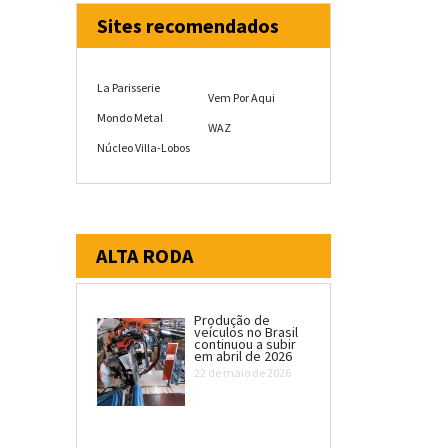
Sites recomendados
La Parisserie
Vem Por Aqui
Mondo Metal
WAZ
Núcleo Villa-Lobos
ALTA RODA
Produção de
veículos no Brasil
continuou a subir
em abril de 2026
22 de maio de 2026