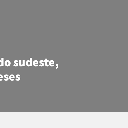
do sudeste,
eses