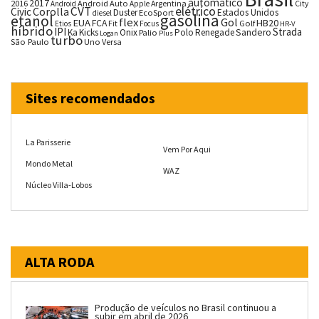
automático
2017
2016
Android Auto
Argentina
City
Android
Apple
CVT
elétrico
Corolla
Civic
Duster
Estados Unidos
EcoSport
diesel
gasolina
etanol
flex
Gol
EUA
HB20
FCA
Fit
Golf
Etios
Focus
HR-V
híbrido
IPI
Strada
Ka
Kicks
Onix
Palio
Polo
Renegade
Sandero
Logan
Plus
turbo
São Paulo
Uno
Versa
Sites recomendados
La Parisserie
Vem Por Aqui
Mondo Metal
WAZ
Núcleo Villa-Lobos
ALTA RODA
Produção de veículos no Brasil continuou a
subir em abril de 2026