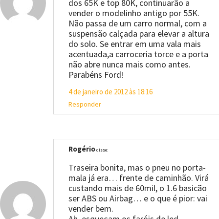
dos 65K e top 80K, continuarão a
vender o modelinho antigo por 55K.
Não passa de um carro normal, com a
suspensão calçada para elevar a altura
do solo. Se entrar em uma vala mais
acentuada,a carroceria torce e a porta
não abre nunca mais como antes.
Parabéns Ford!
4 de janeiro de 2012 às 18:16
Responder
Rogério
disse:
Traseira bonita, mas o pneu no porta-
mala já era… frente de caminhão. Virá
custando mais de 60mil, o 1.6 basicão
ser ABS ou Airbag… e o que é pior: vai
vender bem.
Ah, esqueçam os faróis de led.