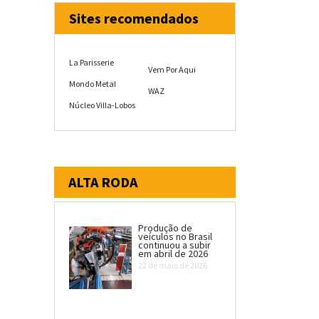
Sites recomendados
La Parisserie
Vem Por Aqui
Mondo Metal
WAZ
Núcleo Villa-Lobos
ALTA RODA
Produção de
veículos no Brasil
continuou a subir
em abril de 2026
22 de maio de 2026