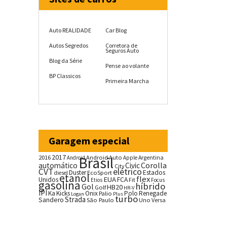
Auto REALIDADE
Car Blog
Autos Segredos
Corretora de
Seguros Auto
Blog da Série
Pense ao volante
BP Classicos
Primeira Marcha
Garagem especial
2017
2016
Brasil
Android Auto
Argentina
Android
Apple
Corolla
automático
Civic
City
CVT
elétrico
Duster
Estados
EcoSport
diesel
etanol
flex
EUA
Unidos
FCA
Fit
Etios
Focus
gasolina
híbrido
Gol
HB20
Golf
HR-V
IPI
Ka
Kicks
Onix
Palio
Polo
Renegade
Logan
Plus
turbo
Strada
Sandero
São Paulo
Uno
Versa