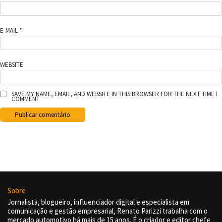
E-MAIL
*
WEBSITE
SAVE MY NAME, EMAIL, AND WEBSITE IN THIS BROWSER FOR THE NEXT TIME I
COMMENT
Sobre
Jornalista, blogueiro, influenciador digital e especialista em
comunicação e gestão empresarial, Renato Parizzi trabalha com o
mercado automotivo há mais de 15 anos. É o criador e editor chefe