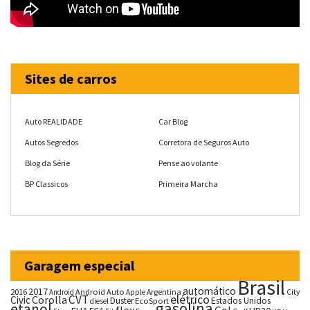
Sites de carros
Auto REALIDADE
Car Blog
Autos Segredos
Corretora de Seguros Auto
Blog da Série
Pense ao volante
BP Classicos
Primeira Marcha
Garagem especial
Brasil
automático
2017
2016
Android Auto
Argentina
City
Android
Apple
CVT
elétrico
Corolla
Civic
Duster
Estados Unidos
EcoSport
diesel
gasolina
etanol
flex
Gol