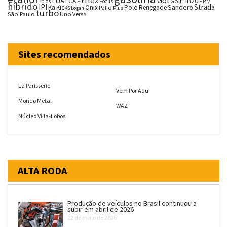
EUA
HB20
FCA
Fit
Golf
Etios
Focus
HR-V
híbrido
IPI
Strada
Ka
Kicks
Onix
Palio
Polo
Renegade
Sandero
Logan
Plus
turbo
São Paulo
Uno
Versa
Sites recomendados
La Parisserie
Vem Por Aqui
Mondo Metal
WAZ
Núcleo Villa-Lobos
ALTA RODA
Produção de veículos no Brasil continuou a
subir em abril de 2026
22 de maio de 2026