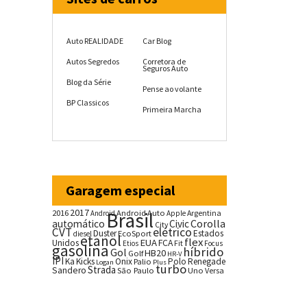
Auto REALIDADE
Car Blog
Autos Segredos
Corretora de
Seguros Auto
Blog da Série
Pense ao volante
BP Classicos
Primeira Marcha
Garagem especial
2017
2016
Brasil
Android Auto
Argentina
Android
Apple
Corolla
automático
Civic
City
CVT
elétrico
Duster
Estados
EcoSport
diesel
etanol
flex
EUA
Unidos
FCA
Fit
Etios
Focus
gasolina
híbrido
Gol
HB20
Golf
HR-V
IPI
Ka
Kicks
Onix
Palio
Polo
Renegade
Logan
Plus
turbo
Strada
Sandero
São Paulo
Uno
Versa