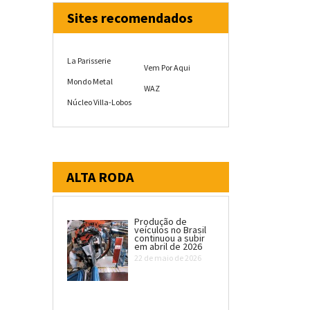
Sites recomendados
La Parisserie
Vem Por Aqui
Mondo Metal
WAZ
Núcleo Villa-Lobos
ALTA RODA
Produção de
veículos no Brasil
continuou a subir
em abril de 2026
22 de maio de 2026