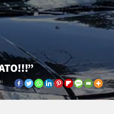
FATO!!!”
zi