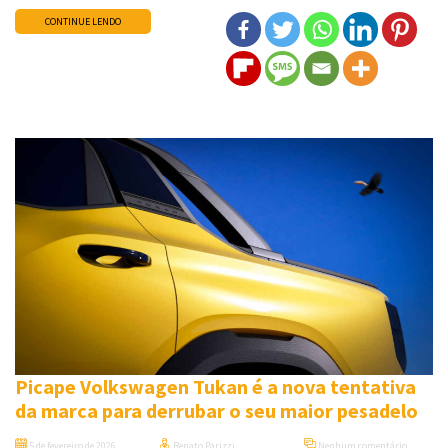
CONTINUE LENDO
Picape Volkswagen Tukan é a nova tentativa
da marca para derrubar o seu maior pesadelo
5 de fevereiro de 2026
Renato Parizzi
Nenhum comentário