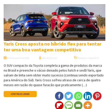
Yaris Cross aposta no híbrido flex para tentar
ter uma boa vantagem competitiva
10 de fevereiro de 2026
Renato Parizzi
Nenhum comentário
O SUV compacto da Toyota completa a gama de produtos da marca
no Brasil e preenche o vácuo deixado pelos hatch e sedã Yaris, que
saíram de linha sem obter muito sucesso (continua sendo exportado
para América do Sul). Yaris Cross sofreu atraso de cerca de quatro
meses em razão do quase furacão que praticamente (…)
CONTINUE LENDO