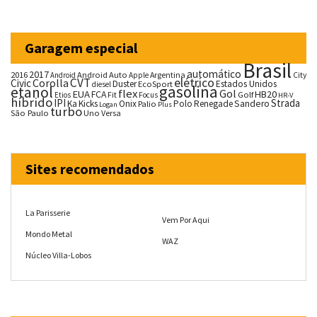
Garagem especial
Brasil
automático
2017
2016
Android Auto
Argentina
City
Android
Apple
CVT
elétrico
Corolla
Civic
Duster
Estados Unidos
EcoSport
diesel
gasolina
etanol
flex
Gol
EUA
HB20
FCA
Fit
Golf
Etios
Focus
HR-V
híbrido
IPI
Strada
Ka
Kicks
Onix
Palio
Polo
Renegade
Sandero
Logan
Plus
turbo
São Paulo
Uno
Versa
Sites recomendados
La Parisserie
Vem Por Aqui
Mondo Metal
WAZ
Núcleo Villa-Lobos