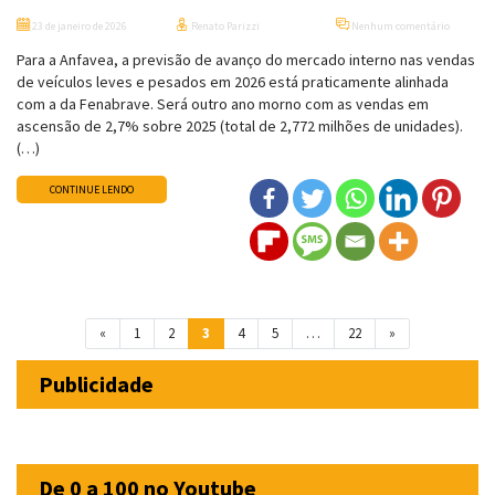
23 de janeiro de 2026
Renato Parizzi
Nenhum comentário
Para a Anfavea, a previsão de avanço do mercado interno nas vendas
de veículos leves e pesados em 2026 está praticamente alinhada
com a da Fenabrave. Será outro ano morno com as vendas em
ascensão de 2,7% sobre 2025 (total de 2,772 milhões de unidades).
(…)
CONTINUE LENDO
Navegação entre posts
«
1
2
3
4
5
…
22
»
Publicidade
De 0 a 100 no Youtube