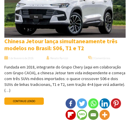
Chinesa Jetour lança simultaneamente três
modelos no Brasil: S06, T1 e T2
2 de fevereiro de 2026
Renato Parizzi
2 Comentários
Fundada em 2018, integrante do Grupo Chery (aqui em colaboração
com Grupo CAOA), a chinesa Jetour tem vida independente e começa
com três SUVs médios importados: o quase crossover S06 e dois
SUVs de linhas tradicionais, T1 e T2, sem tração 4×4 (que virá adiante).
(…)
CONTINUE LENDO