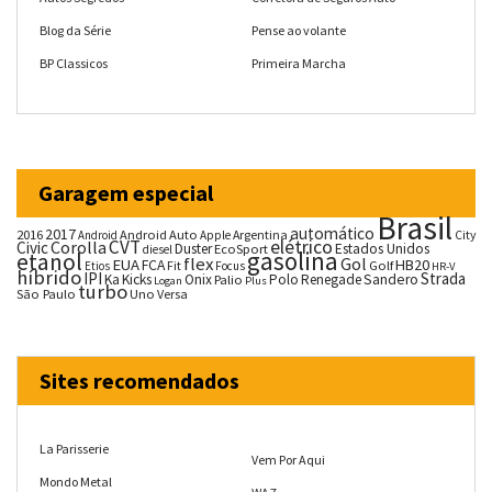
Blog da Série
Pense ao volante
BP Classicos
Primeira Marcha
Garagem especial
Brasil
automático
2017
2016
Android Auto
Argentina
City
Android
Apple
CVT
elétrico
Corolla
Civic
Duster
Estados Unidos
EcoSport
diesel
gasolina
etanol
flex
Gol
EUA
HB20
FCA
Fit
Golf
Etios
Focus
HR-V
híbrido
IPI
Strada
Ka
Kicks
Onix
Palio
Polo
Renegade
Sandero
Logan
Plus
turbo
São Paulo
Uno
Versa
Sites recomendados
La Parisserie
Vem Por Aqui
Mondo Metal