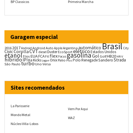
BP Classicos
Primeira Marcha
Garagem especial
Brasil
automático
2017
2016
Android Auto
Argentina
City
Android
Apple
CVT
elétrico
Corolla
Civic
Duster
Estados Unidos
EcoSport
diesel
gasolina
etanol
flex
Gol
EUA
HB20
FCA
Fit
Golf
Etios
Focus
HR-V
híbrido
IPI
Strada
Ka
Kicks
Onix
Palio
Polo
Renegade
Sandero
Logan
Plus
turbo
São Paulo
Uno
Versa
Sites recomendados
La Parisserie
Vem Por Aqui
Mondo Metal
WAZ
Núcleo Villa-Lobos