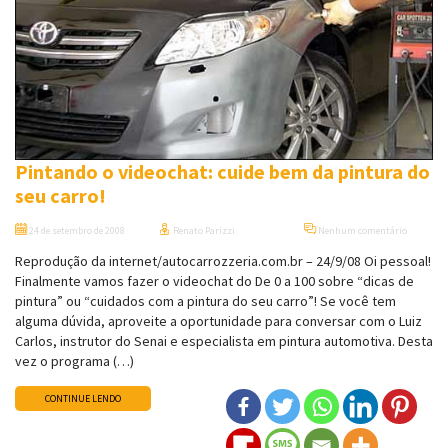
Pintando o videochat: cuide bem da pintura do
seu carro!
24 de setembro de 2008
Renato Parizzi
Nenhum comentário
Reprodução da internet/autocarrozzeria.com.br – 24/9/08 Oi pessoal!
Finalmente vamos fazer o videochat do De 0 a 100 sobre “dicas de
pintura” ou “cuidados com a pintura do seu carro”! Se você tem
alguma dúvida, aproveite a oportunidade para conversar com o Luiz
Carlos, instrutor do Senai e especialista em pintura automotiva. Desta
vez o programa (…)
CONTINUE LENDO